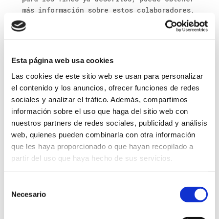
más información sobre estos colaboradores,
la obtención de datos, el
delegado de protección de datos, los fines
con los que acceden a sus datos… etc. en
el siguiente enlace:
Esta página web usa cookies
https://www.cmaxseguridad.es/.
Las cookies de este sitio web se usan para personalizar
Al habernos enviado Usted mismo dicho
el contenido y los anuncios, ofrecer funciones de redes
currículum, entendemos que autoriza a la
sociales y analizar el tráfico. Además, compartimos
inclusión de sus datos en dicho
información sobre el uso que haga del sitio web con
fichero y a que sean tratados para la
nuestros partners de redes sociales, publicidad y análisis
finalidad descrita.
web, quienes pueden combinarla con otra información
que les haya proporcionado o que hayan recopilado a
Así mismo, le informamos de que tiene
partir del uso que haya hecho de sus servicios.
derecho a conocer la información que
disponemos sobre usted, modificarla,
pedir que la eliminemos. Limitar su
Selección
tratamiento, solicitar su portabilidad. Así
Necesario
de
como a retirar el consentimiento para su
consentimiento
tratamiento en cualquier momento. También